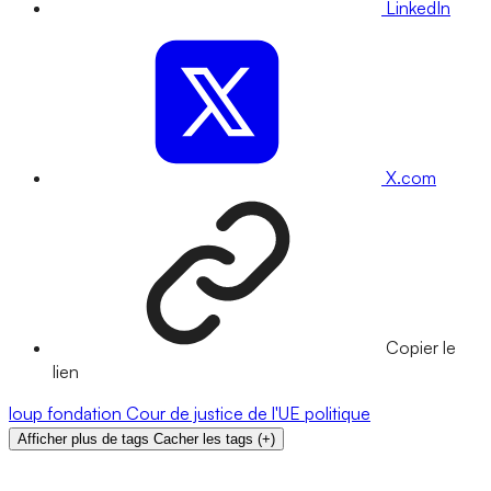
LinkedIn
X.com
Copier le
lien
loup
fondation
Cour de justice de l'UE
politique
Afficher plus de tags
Cacher les tags
(
+
)