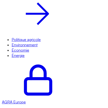
Politique agricole
Environnement
Économie
Énergie
AGRA
Europe