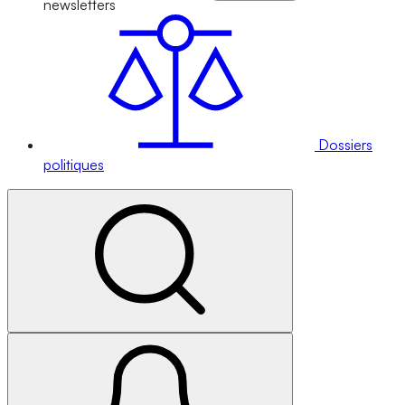
newsletters
Dossiers
politiques