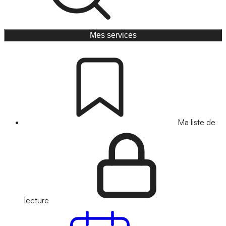
Mes services
Ma liste de
lecture