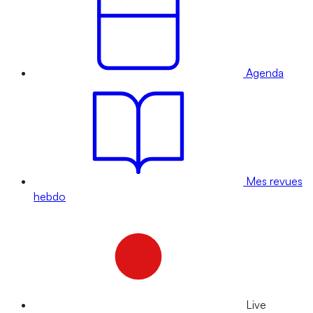
Agenda
Mes revues
hebdo
Live