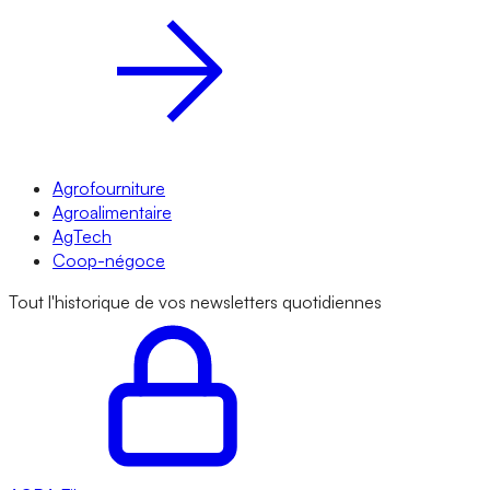
Agrofourniture
Agroalimentaire
AgTech
Coop-négoce
Tout l'historique de vos newsletters quotidiennes