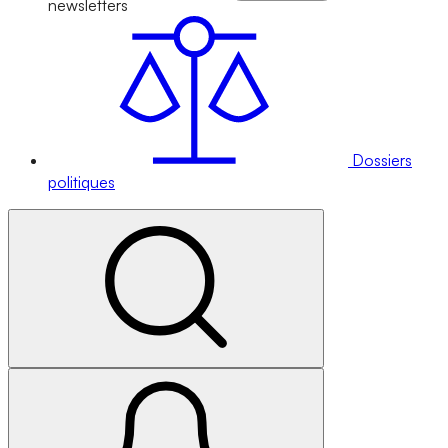
newsletters
Dossiers
politiques