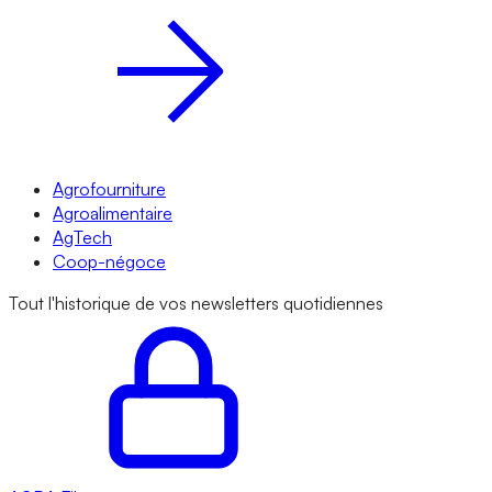
Agrofourniture
Agroalimentaire
AgTech
Coop-négoce
Tout l'historique de vos newsletters quotidiennes