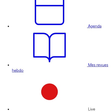
Agenda
Mes revues
hebdo
Live