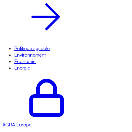
Politique agricole
Environnement
Économie
Énergie
AGRA
Europe