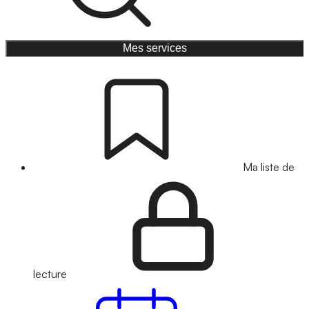
Mes services
Ma liste de
lecture