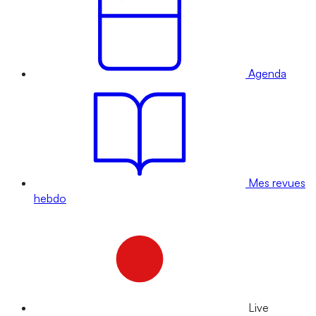
Agenda
Mes revues
hebdo
Live