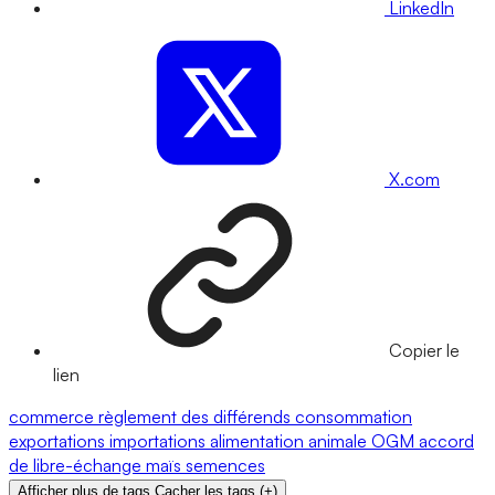
LinkedIn
X.com
Copier le
lien
commerce
règlement des différends
consommation
exportations
importations
alimentation animale
OGM
accord
de libre-échange
maïs
semences
Afficher plus de tags
Cacher les tags
(
+
)