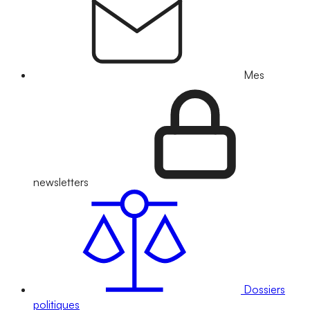
Mes
newsletters
Dossiers
politiques