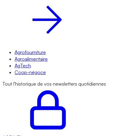
Agrofourniture
Agroalimentaire
AgTech
Coop-négoce
Tout l'historique de vos newsletters quotidiennes