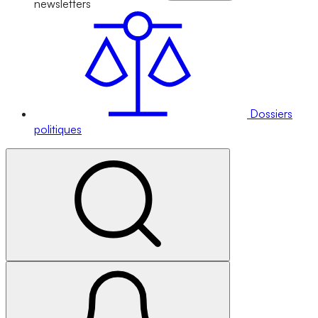
newsletters
Dossiers
politiques