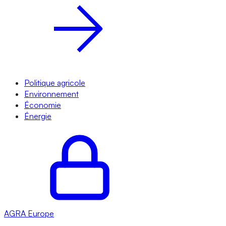
Politique agricole
Environnement
Économie
Énergie
AGRA
Europe