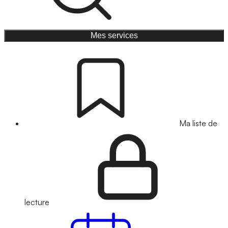
Mes services
Ma liste de
lecture