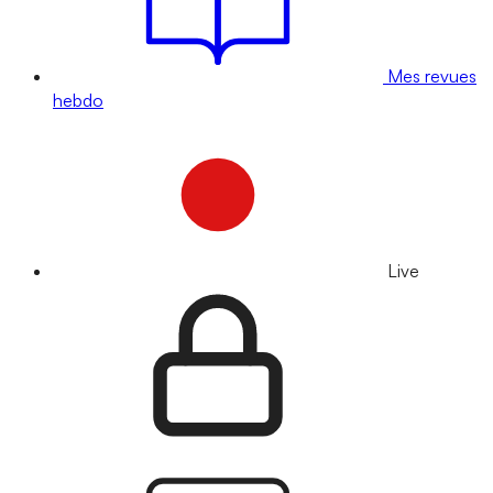
Mes revues
hebdo
Live