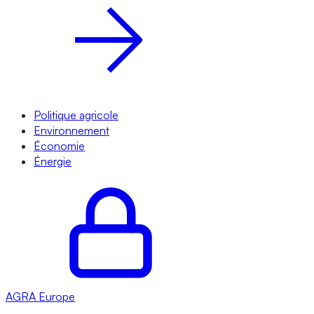
Politique agricole
Environnement
Économie
Énergie
AGRA
Europe