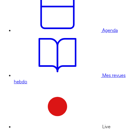
Agenda
Mes revues
hebdo
Live