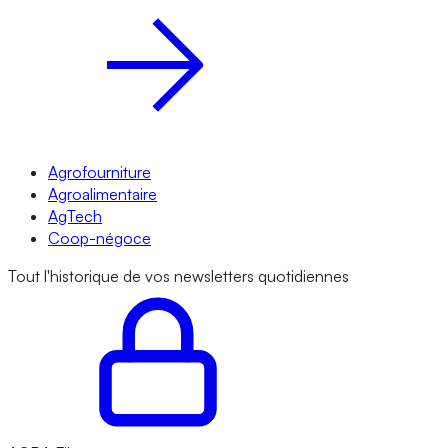
Agrofourniture
Agroalimentaire
AgTech
Coop-négoce
Tout l'historique de vos newsletters quotidiennes