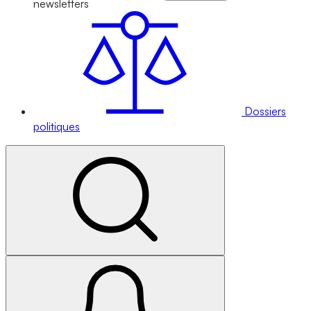
newsletters
Dossiers
politiques