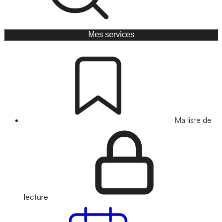
Mes services
Ma liste de
lecture