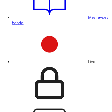
Mes revues
hebdo
Live