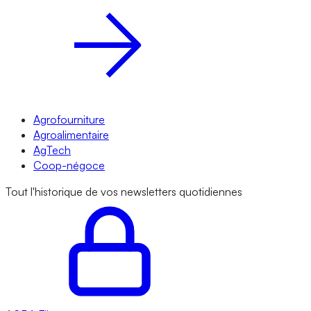
Agrofourniture
Agroalimentaire
AgTech
Coop-négoce
Tout l'historique de vos newsletters quotidiennes