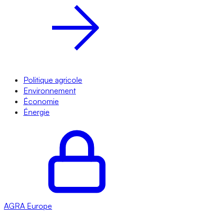
Politique agricole
Environnement
Économie
Énergie
AGRA
Europe