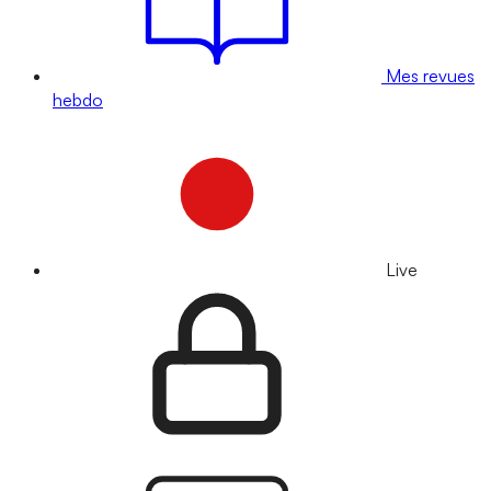
Mes revues
hebdo
Live