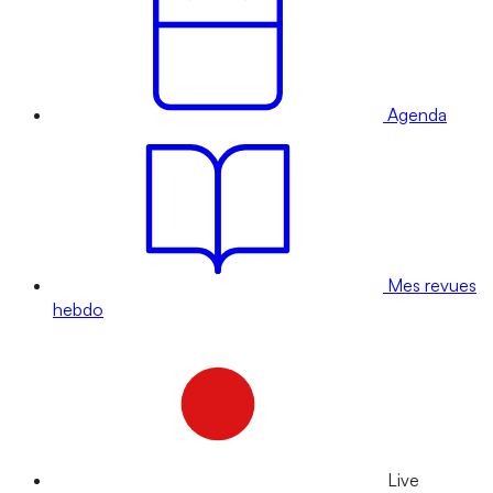
Agenda
Mes revues
hebdo
Live