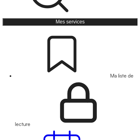
Mes services
Ma liste de
lecture