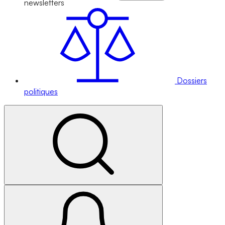
newsletters
Dossiers
politiques