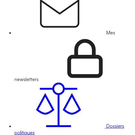
Mes
newsletters
Dossiers
politiques