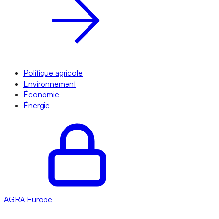
Politique agricole
Environnement
Économie
Énergie
AGRA
Europe