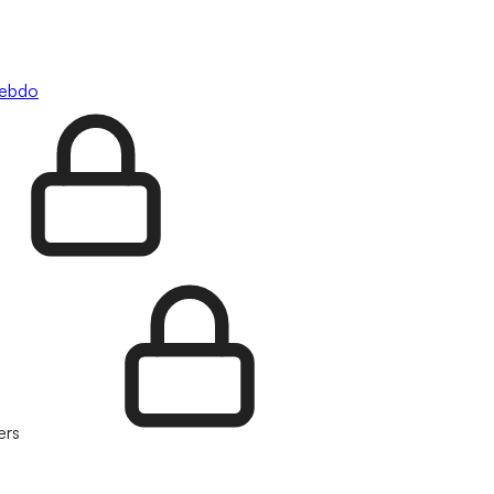
hebdo
ers