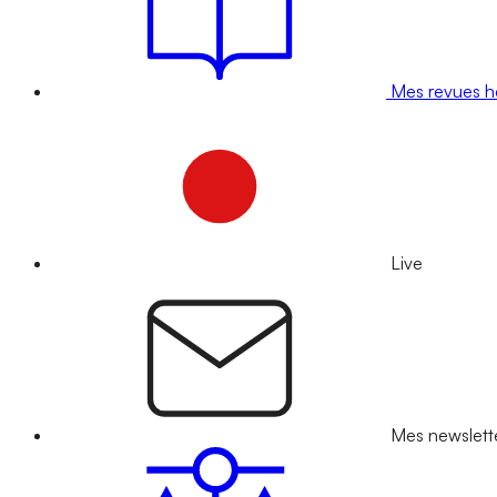
Mes revues 
Live
Mes newslett