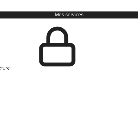
Mes services
cture