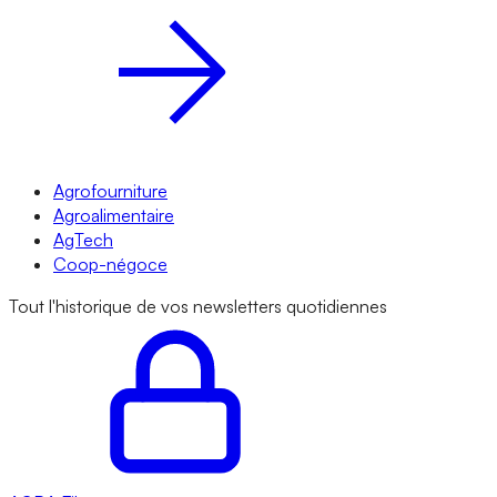
Agrofourniture
Agroalimentaire
AgTech
Coop-négoce
Tout l'historique de vos newsletters quotidiennes