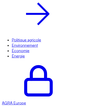
Politique agricole
Environnement
Économie
Énergie
AGRA
Europe