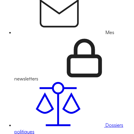
Mes
newsletters
Dossiers
politiques