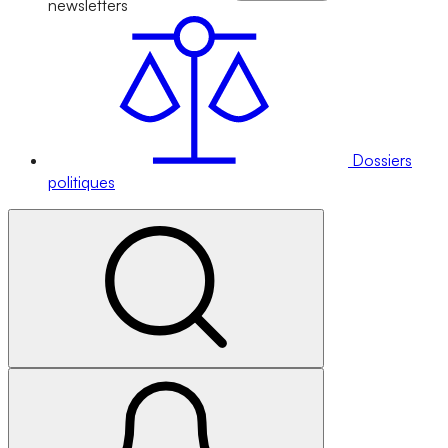
newsletters
Dossiers
politiques