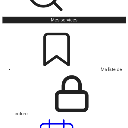
Mes services
Ma liste de
lecture