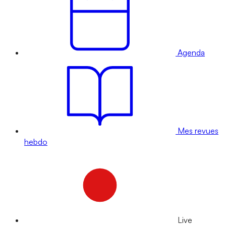
Agenda
Mes revues
hebdo
Live