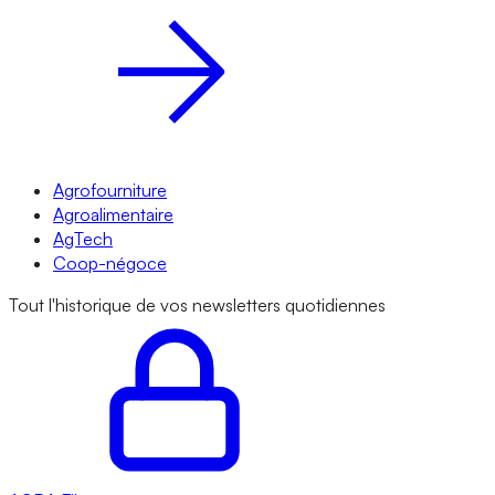
Agrofourniture
Agroalimentaire
AgTech
Coop-négoce
Tout l'historique de vos newsletters quotidiennes