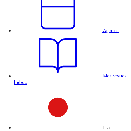
Agenda
Mes revues
hebdo
Live