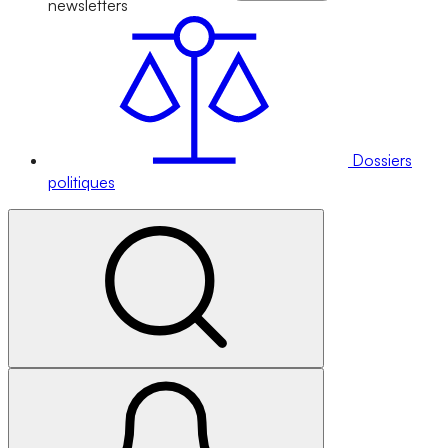
newsletters
Dossiers
politiques