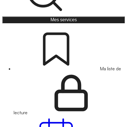
Mes services
Ma liste de
lecture