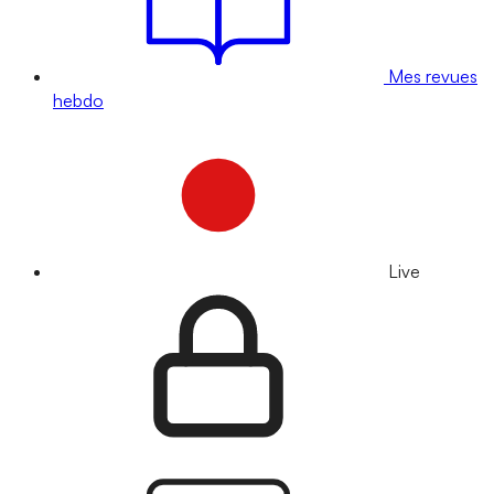
Mes revues
hebdo
Live