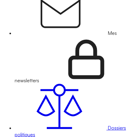
Mes
newsletters
Dossiers
politiques