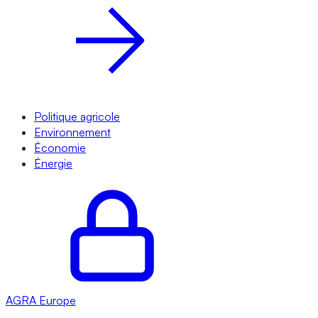
Politique agricole
Environnement
Économie
Énergie
AGRA
Europe