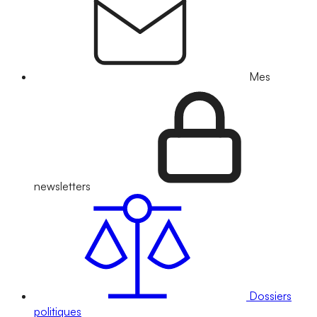
Mes
newsletters
Dossiers
politiques