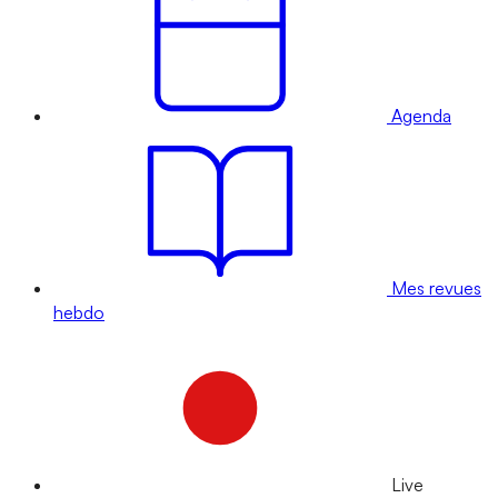
Agenda
Mes revues
hebdo
Live