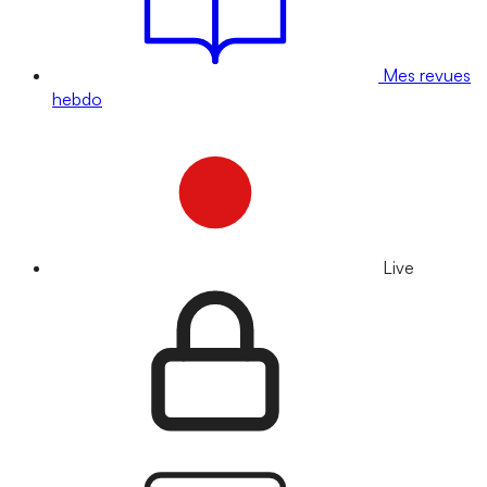
Mes revues
hebdo
Live