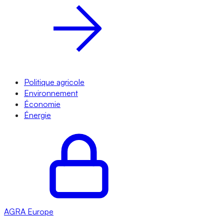
Politique agricole
Environnement
Économie
Énergie
AGRA
Europe