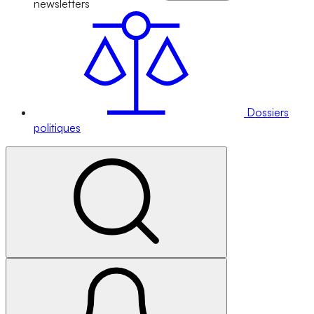
newsletters
Dossiers
politiques