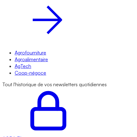
Agrofourniture
Agroalimentaire
AgTech
Coop-négoce
Tout l'historique de vos newsletters quotidiennes