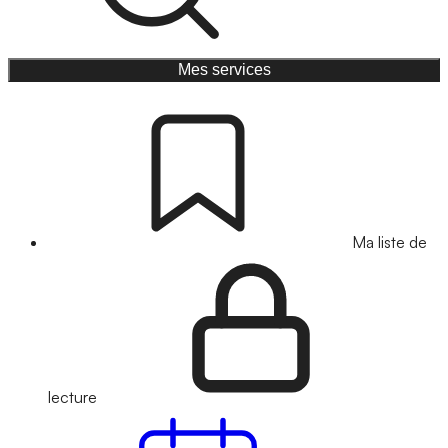
Mes services
Ma liste de
lecture