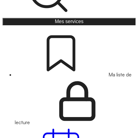
Mes services
Ma liste de
lecture