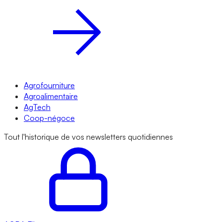
Agrofourniture
Agroalimentaire
AgTech
Coop-négoce
Tout l'historique de vos newsletters quotidiennes