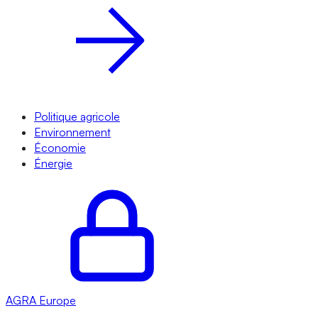
Politique agricole
Environnement
Économie
Énergie
AGRA
Europe