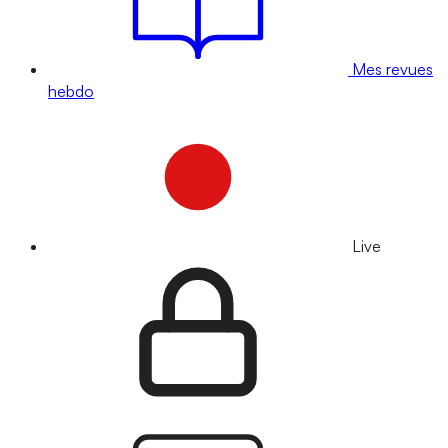
Mes revues
hebdo
Live