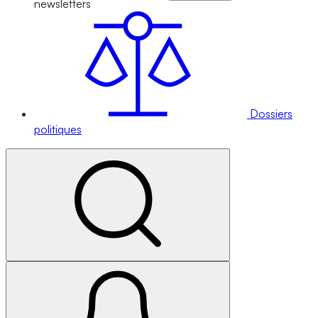
newsletters
Dossiers
politiques