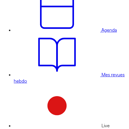
Agenda
Mes revues
hebdo
Live