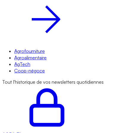
Agrofourniture
Agroalimentaire
AgTech
Coop-négoce
Tout l'historique de vos newsletters quotidiennes