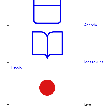
Agenda
Mes revues
hebdo
Live