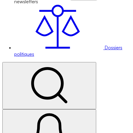
newsletters
Dossiers
politiques