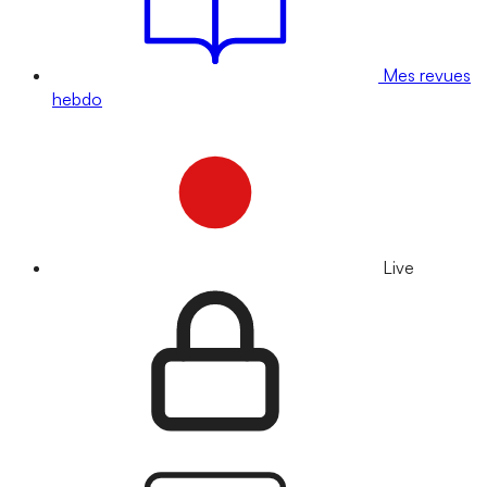
Mes revues
hebdo
Live