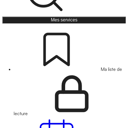
Mes services
Ma liste de
lecture