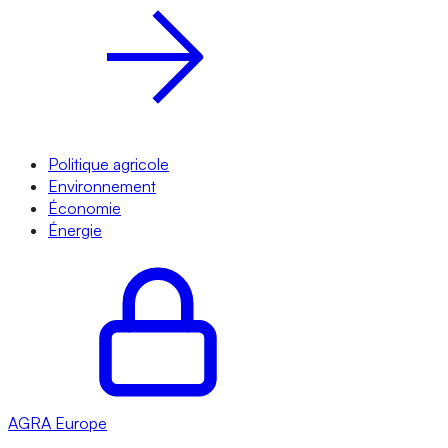
Politique agricole
Environnement
Économie
Énergie
AGRA
Europe