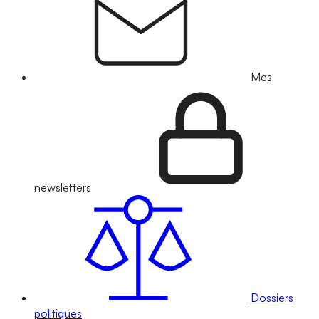
Mes
newsletters
Dossiers
politiques