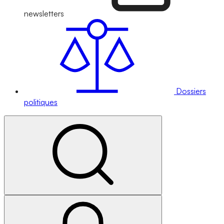
newsletters
Dossiers
politiques