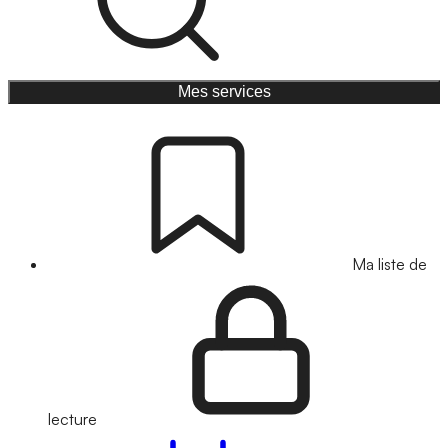
Mes services
Ma liste de
lecture