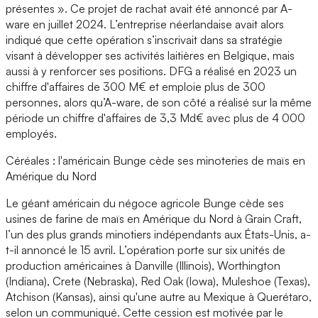
présentes ». Ce projet de rachat avait été annoncé par A-
ware en juillet 2024. L’entreprise néerlandaise avait alors
indiqué que cette opération s’inscrivait dans sa stratégie
visant à développer ses activités laitières en Belgique, mais
aussi à y renforcer ses positions. DFG a réalisé en 2023 un
chiffre d'affaires de 300 M€ et emploie plus de 300
personnes, alors qu’A-ware, de son côté a réalisé sur la même
période un chiffre d'affaires de 3,3 Md€ avec plus de 4 000
employés.
Céréales : l'américain Bunge cède ses minoteries de maïs en
Amérique du Nord
Le géant américain du négoce agricole Bunge cède ses
usines de farine de maïs en Amérique du Nord à Grain Craft,
l’un des plus grands minotiers indépendants aux États-Unis, a-
t-il annoncé le 15 avril. L’opération porte sur six unités de
production américaines à Danville (Illinois), Worthington
(Indiana), Crete (Nebraska), Red Oak (Iowa), Muleshoe (Texas),
Atchison (Kansas), ainsi qu'une autre au Mexique à Querétaro,
selon un communiqué. Cette cession est motivée par le