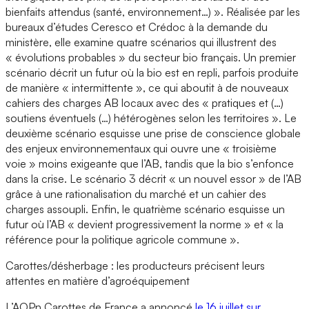
bienfaits attendus (santé, environnement…) ». Réalisée par les
bureaux d’études Ceresco et Crédoc à la demande du
ministère, elle examine quatre scénarios qui illustrent des
« évolutions probables » du secteur bio français. Un premier
scénario décrit un futur où la bio est en repli, parfois produite
de manière « intermittente », ce qui aboutit à de nouveaux
cahiers des charges AB locaux avec des « pratiques et (…)
soutiens éventuels (…) hétérogènes selon les territoires ». Le
deuxième scénario esquisse une prise de conscience globale
des enjeux environnementaux qui ouvre une « troisième
voie » moins exigeante que l’AB, tandis que la bio s’enfonce
dans la crise. Le scénario 3 décrit « un nouvel essor » de l’AB
grâce à une rationalisation du marché et un cahier des
charges assoupli. Enfin, le quatrième scénario esquisse un
futur où l’AB « devient progressivement la norme » et « la
référence pour la politique agricole commune ».
Carottes/désherbage : les producteurs précisent leurs
attentes en matière d’agroéquipement
L’AOPn Carottes de France a annoncé
le 16 juillet sur