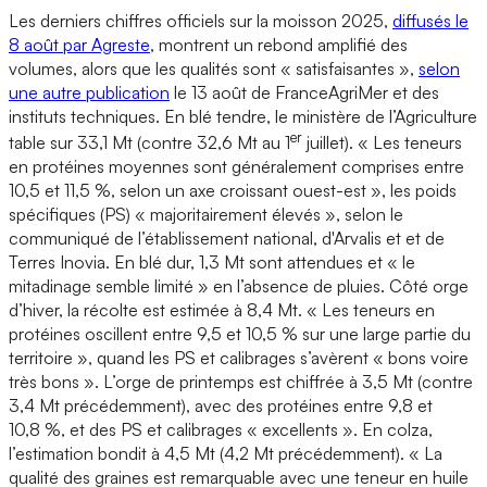
Les derniers chiffres officiels sur la moisson 2025,
diffusés le
8 août par Agreste
, montrent un rebond amplifié des
volumes, alors que les qualités sont « satisfaisantes »,
selon
une autre publication
le 13 août de FranceAgriMer et des
instituts techniques. En blé tendre, le ministère de l’Agriculture
er
table sur 33,1 Mt (contre 32,6 Mt au 1
juillet). « Les teneurs
en protéines moyennes sont généralement comprises entre
10,5 et 11,5 %, selon un axe croissant ouest-est », les poids
spécifiques (PS) « majoritairement élevés », selon le
communiqué de l’établissement national, d'Arvalis et et de
Terres Inovia. En blé dur, 1,3 Mt sont attendues et « le
mitadinage semble limité » en l’absence de pluies. Côté orge
d’hiver, la récolte est estimée à 8,4 Mt. « Les teneurs en
protéines oscillent entre 9,5 et 10,5 % sur une large partie du
territoire », quand les PS et calibrages s’avèrent « bons voire
très bons ». L’orge de printemps est chiffrée à 3,5 Mt (contre
3,4 Mt précédemment), avec des protéines entre 9,8 et
10,8 %, et des PS et calibrages « excellents ». En colza,
l’estimation bondit à 4,5 Mt (4,2 Mt précédemment). « La
qualité des graines est remarquable avec une teneur en huile