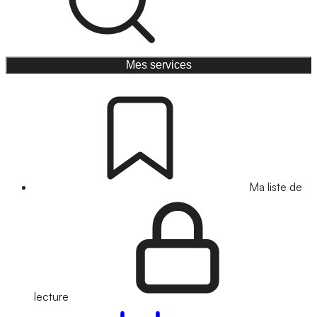
Mes services
Ma liste de
lecture