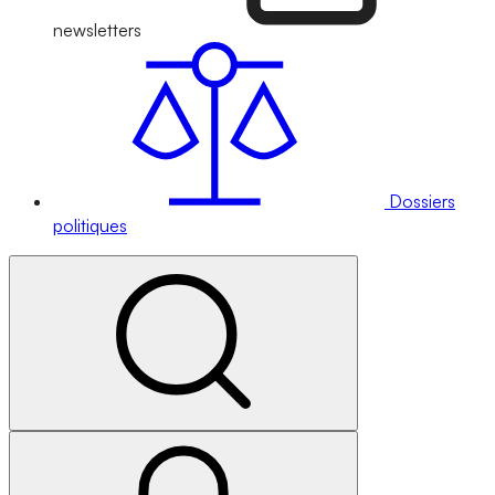
newsletters
Dossiers
politiques