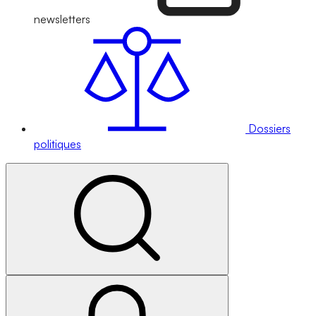
newsletters
Dossiers
politiques