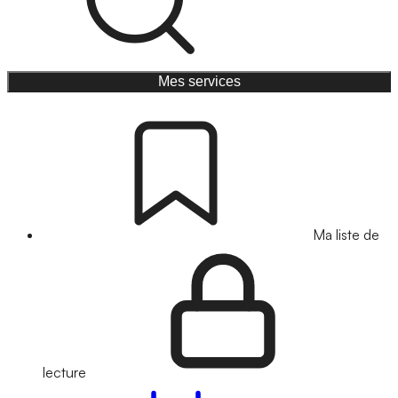
Mes services
Ma liste de
lecture