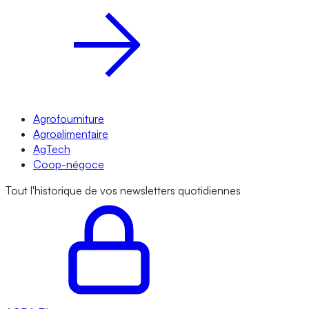
Agrofourniture
Agroalimentaire
AgTech
Coop-négoce
Tout l'historique de vos newsletters quotidiennes