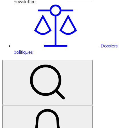
newsletters
Dossiers
politiques