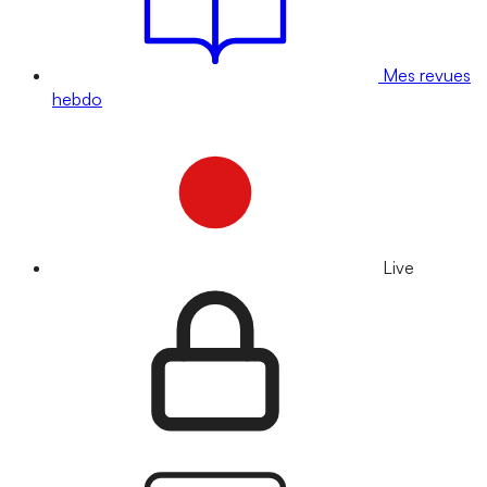
Mes revues
hebdo
Live