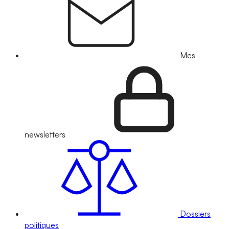
Mes
newsletters
Dossiers
politiques