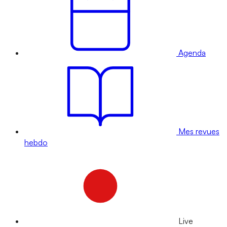
Agenda
Mes revues
hebdo
Live