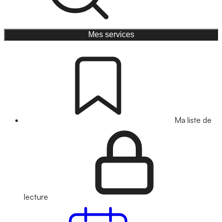
Mes services
Ma liste de
lecture