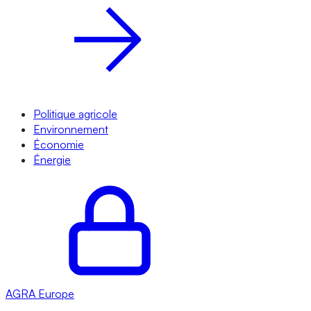
Politique agricole
Environnement
Économie
Énergie
AGRA
Europe