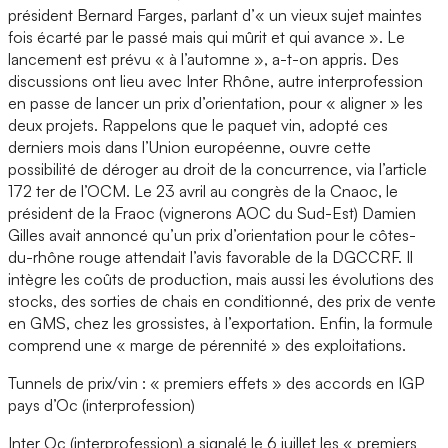
président Bernard Farges, parlant d’« un vieux sujet maintes
fois écarté par le passé mais qui mûrit et qui avance ». Le
lancement est prévu « à l’automne », a-t-on appris. Des
discussions ont lieu avec Inter Rhône, autre interprofession
en passe de lancer un prix d’orientation, pour « aligner » les
deux projets. Rappelons que le paquet vin, adopté ces
derniers mois dans l’Union européenne, ouvre cette
possibilité de déroger au droit de la concurrence, via l’article
172 ter de l’OCM. Le 23 avril au congrès de la Cnaoc, le
président de la Fraoc (vignerons AOC du Sud-Est) Damien
Gilles avait annoncé qu’un prix d’orientation pour le côtes-
du-rhône rouge attendait l’avis favorable de la DGCCRF. Il
intègre les coûts de production, mais aussi les évolutions des
stocks, des sorties de chais en conditionné, des prix de vente
en GMS, chez les grossistes, à l’exportation. Enfin, la formule
comprend une « marge de pérennité » des exploitations.
Tunnels de prix/vin : « premiers effets » des accords en IGP
pays d’Oc (interprofession)
Inter Oc (interprofession) a signalé le 6 juillet les « premiers