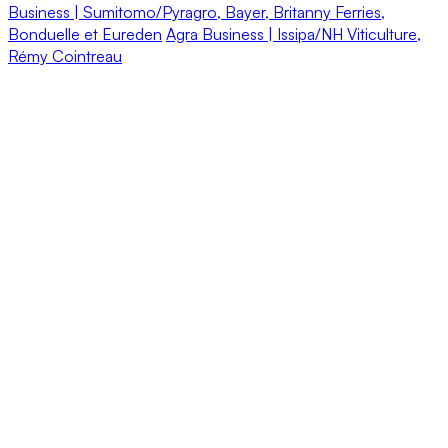
Business | Sumitomo/Pyragro, Bayer, Britanny Ferries,
Bonduelle et Eureden
Agra Business | Issipa/NH Viticulture,
Rémy Cointreau