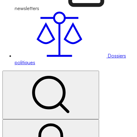
newsletters
Dossiers
politiques