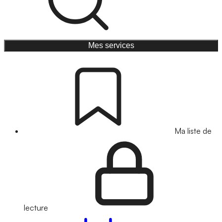
Mes services
Ma liste de
lecture