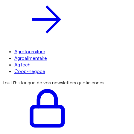
Agrofourniture
Agroalimentaire
AgTech
Coop-négoce
Tout l'historique de vos newsletters quotidiennes