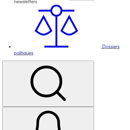
newsletters
Dossiers
politiques