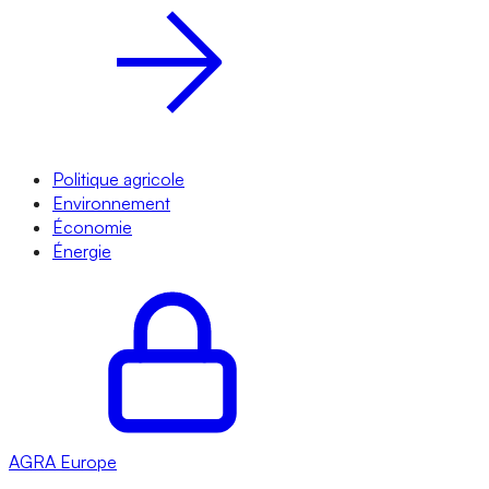
Politique agricole
Environnement
Économie
Énergie
AGRA
Europe