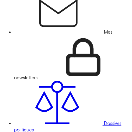
Mes
newsletters
Dossiers
politiques