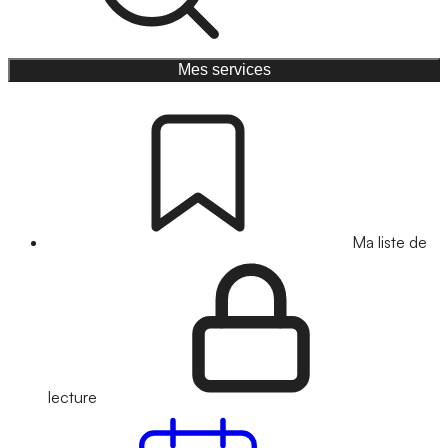
Mes services
Ma liste de
lecture