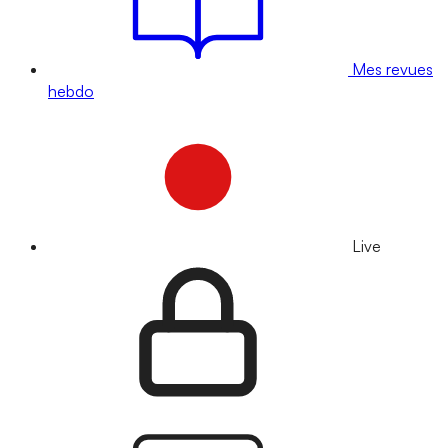
Mes revues
hebdo
Live