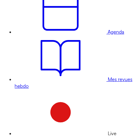
Agenda
Mes revues
hebdo
Live