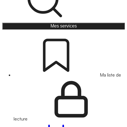
Mes services
Ma liste de
lecture