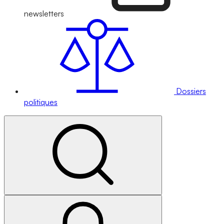
newsletters
Dossiers
politiques