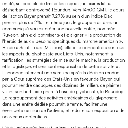
entité, susceptible de limiter les risques judiciaires lié au
désherbant controversé Roundup. Vers 14h00 GMT, le cours
de l'action Bayer prenait 7,27% au sein d'un indice Dax
prenant plus de 2%. Le même jour, le groupe a dit dans un
communiqué vouloir créer une nouvelle entité, nommée
Ruveon, afin « d' optimiser » et « aligner » la production de
l'herbicide aux « besoins spécifiques du marché américain ».
Basée à Saint-Louis (Missouri), elle « se concentrera sur tous
les aspects du glyphosate aux Etats-Unis, notamment la
tarification, les stratégies de mise sur le marché, la production
et la logistique, et sera seul responsable de cette activité ».
L'annonce intervient une semaine après la décision rendue
par la Cour suprême des Etats-Unis en faveur de Bayer, qui
pourrait rendre caduques des dizaines de milliers de plaintes
visant son herbicide phare à base de glyphosate, le Roundup.
Le regroupement des activités américaines du glyphosate
dans une entité dédiée pourrait, à terme, faciliter une
éventuelle cession de l'activité, et réduire son exposition à de
nouveaux contentieux.
Céréales/coopératives : Cérèsia se diversifie dans la