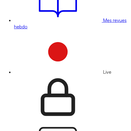
Mes revues
hebdo
Live