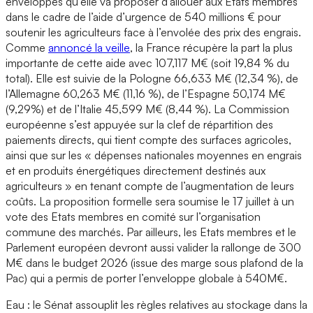
enveloppes qu’elle va proposer d’allouer aux Etats membres
dans le cadre de l’aide d’urgence de 540 millions € pour
soutenir les agriculteurs face à l’envolée des prix des engrais.
Comme
annoncé la veille
, la France récupère la part la plus
importante de cette aide avec 107,117 M€ (soit 19,84 % du
total). Elle est suivie de la Pologne 66,633 M€ (12,34 %), de
l’Allemagne 60,263 M€ (11,16 %), de l’Espagne 50,174 M€
(9,29%) et de l’Italie 45,599 M€ (8,44 %). La Commission
européenne
s’est appuyée sur la clef de répartition des
paiements directs, qui tient compte des surfaces agricoles,
ainsi que sur les « dépenses nationales moyennes en engrais
et en produits énergétiques directement destinés aux
agriculteurs » en tenant compte de l’augmentation de leurs
coûts. La proposition formelle sera soumise le 17 juillet à un
vote des Etats membres en comité sur l’organisation
commune des marchés. Par ailleurs, les Etats membres et le
Parlement européen devront aussi valider la rallonge de 300
M€ dans le budget 2026 (issue des marge sous plafond de la
Pac) qui a permis de porter l’enveloppe globale à 540M€.
Eau : le Sénat assouplit les règles relatives au stockage dans la