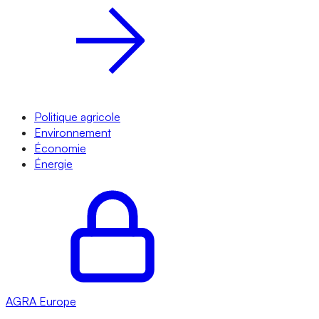
Politique agricole
Environnement
Économie
Énergie
AGRA
Europe