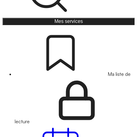
Mes services
Ma liste de
lecture