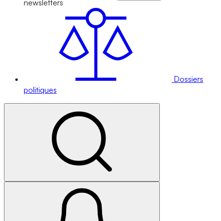
newsletters
Dossiers
politiques