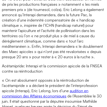
de prix les productions françaises » notamment « les miels
premiers prix » (de tournesol, colza). Eric Lelong a également
annoncé qu’Interapi demandera, dans la future Pac, la
création d’une indemnité compensatoire de « handicap
climatique », inspirée de l’ICHN (handicap naturel) pour
maintenir l’apiculture et l’activité de pollinisation dans les
territoires où l’on « ne produit plus » de miel à cause du
dérèglement climatique, comme dans « tout l’arc
méditerranéen ». Enfin, Interapi demandera « le doublement
des Maec apicoles » qui n’ont pas été revalorisées « depuis
presque 20 ans » pour rester à « 20 euros à la ruche ».
Acétamipride: Interapi et la commission apicole de la FNSEA
contre sa réintroduction
« On est absolument opposés à la réintroduction de
l’acétamipride » a déclaré le président de l’interprofession
apicole (Interapi), Eric Lelong, lors d’une
audition en
commission des Affaires économiques
de l’Assemblée le 30
juin. Il était questionné par la députée insoumise Mathilde
Hignet, quelques heures après la décision du Sénat de