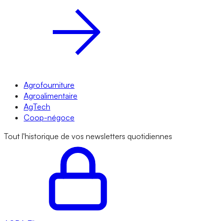
Agrofourniture
Agroalimentaire
AgTech
Coop-négoce
Tout l'historique de vos newsletters quotidiennes