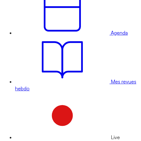
Agenda
Mes revues
hebdo
Live