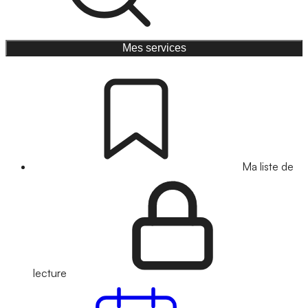
Mes services
Ma liste de
lecture