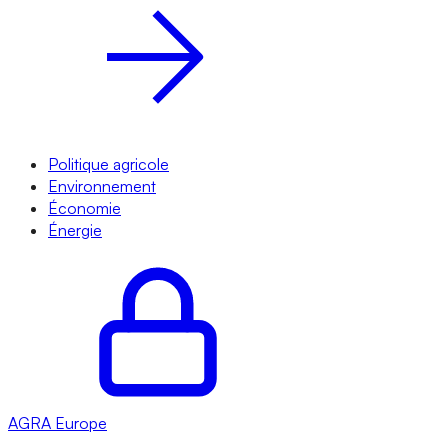
Politique agricole
Environnement
Économie
Énergie
AGRA
Europe