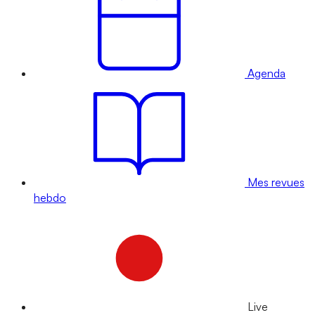
Agenda
Mes revues
hebdo
Live