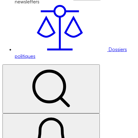
newsletters
Dossiers
politiques