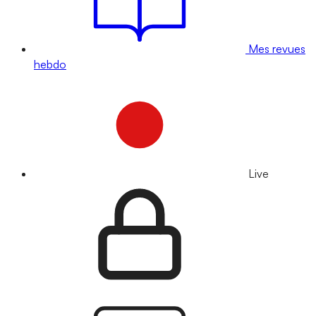
Mes revues
hebdo
Live