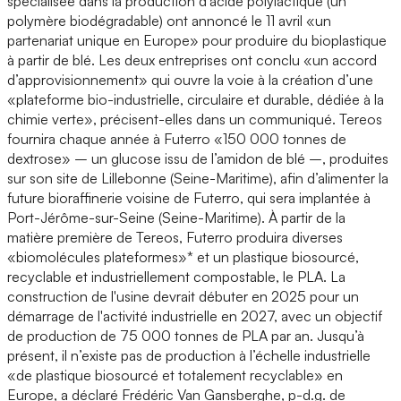
spécialisée dans la production d'acide polylactique (un
polymère biodégradable) ont annoncé le 11 avril «un
partenariat unique en Europe» pour produire du bioplastique
à partir de blé. Les deux entreprises ont conclu «un accord
d’approvisionnement» qui ouvre la voie à la création d’une
«plateforme bio-industrielle, circulaire et durable, dédiée à la
chimie verte», précisent-elles dans un communiqué. Tereos
fournira chaque année à Futerro «150 000 tonnes de
dextrose» – un glucose issu de l’amidon de blé –, produites
sur son site de Lillebonne (Seine-Maritime), afin d’alimenter la
future bioraffinerie voisine de Futerro, qui sera implantée à
Port-Jérôme-sur-Seine (Seine-Maritime). À partir de la
matière première de Tereos, Futerro produira diverses
«biomolécules plateformes»* et un plastique biosourcé,
recyclable et industriellement compostable, le PLA. La
construction de l'usine devrait débuter en 2025 pour un
démarrage de l'activité industrielle en 2027, avec un objectif
de production de 75 000 tonnes de PLA par an. Jusqu’à
présent, il n’existe pas de production à l’échelle industrielle
«de plastique biosourcé et totalement recyclable» en
Europe, a déclaré Frédéric Van Gansberghe, p-d.g. de