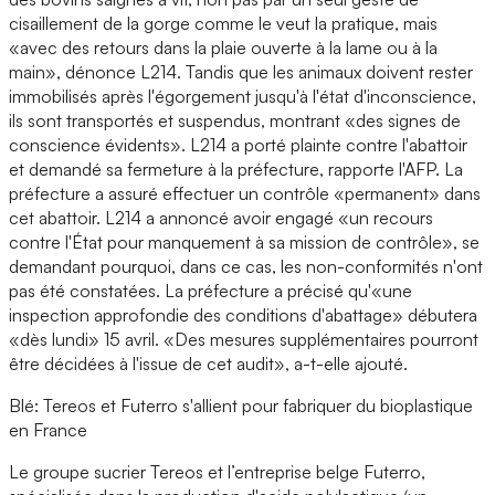
cisaillement de la gorge comme le veut la pratique, mais
«avec des retours dans la plaie ouverte à la lame ou à la
main», dénonce L214. Tandis que les animaux doivent rester
immobilisés après l'égorgement jusqu'à l'état d'inconscience,
ils sont transportés et suspendus, montrant «des signes de
conscience évidents». L214 a porté plainte contre l'abattoir
et demandé sa fermeture à la préfecture, rapporte l'AFP. La
préfecture a assuré effectuer un contrôle «permanent» dans
cet abattoir. L214 a annoncé avoir engagé «un recours
contre l'État pour manquement à sa mission de contrôle», se
demandant pourquoi, dans ce cas, les non-conformités n'ont
pas été constatées. La préfecture a précisé qu'«une
inspection approfondie des conditions d'abattage» débutera
«dès lundi» 15 avril. «Des mesures supplémentaires pourront
être décidées à l'issue de cet audit», a-t-elle ajouté.
Blé: Tereos et Futerro s'allient pour fabriquer du bioplastique
en France
Le groupe sucrier Tereos et l’entreprise belge Futerro,