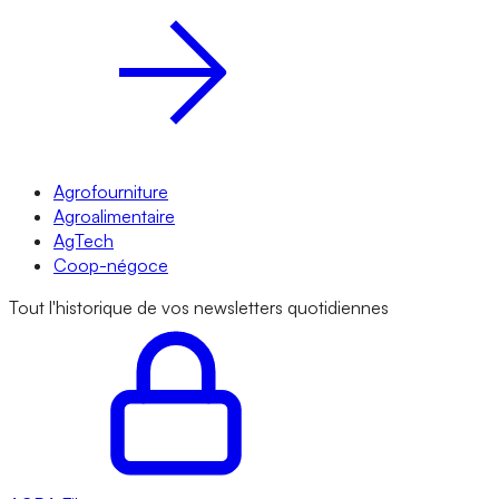
Agrofourniture
Agroalimentaire
AgTech
Coop-négoce
Tout l'historique de vos newsletters quotidiennes