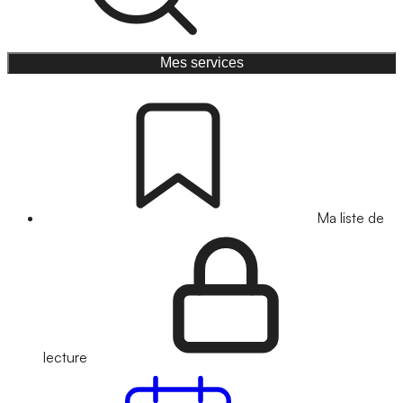
Mes services
Ma liste de
lecture