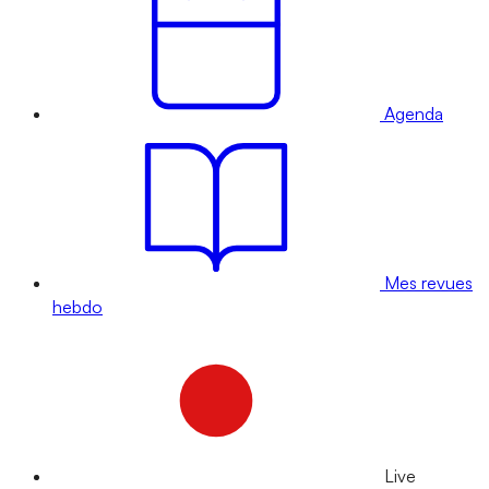
Agenda
Mes revues
hebdo
Live