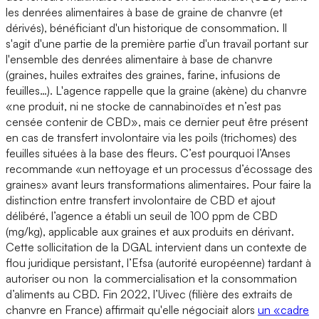
les denrées alimentaires à base de graine de chanvre (et
dérivés), bénéficiant d'un historique de consommation. Il
s'agit d'une partie de la première partie d'un travail portant sur
l'ensemble des denrées alimentaire à base de chanvre
(graines, huiles extraites des graines, farine, infusions de
feuilles…). L'agence rappelle que la graine (akène) du chanvre
«ne produit, ni ne stocke de cannabinoïdes et n’est pas
censée contenir de CBD», mais ce dernier peut être présent
en cas de transfert involontaire via les poils (trichomes) des
feuilles situées à la base des fleurs. C’est pourquoi l’Anses
recommande «un nettoyage et un processus d’écossage des
graines» avant leurs transformations alimentaires. Pour faire la
distinction entre transfert involontaire de CBD et ajout
délibéré, l’agence a établi un seuil de 100 ppm de CBD
(mg/kg), applicable aux graines et aux produits en dérivant.
Cette sollicitation de la DGAL intervient dans un contexte de
flou juridique persistant, l’Efsa (autorité européenne) tardant à
autoriser ou non la commercialisation et la consommation
d’aliments au CBD. Fin 2022, l’Uivec (filière des extraits de
chanvre en France) affirmait qu'elle négociait alors
un «cadre