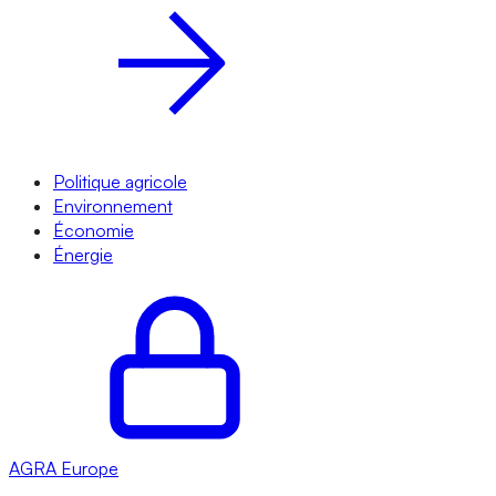
Politique agricole
Environnement
Économie
Énergie
AGRA
Europe