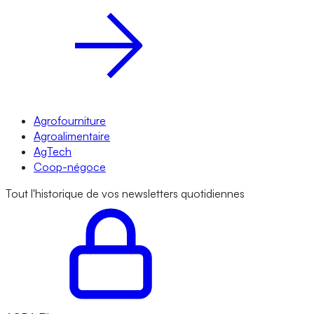
Agrofourniture
Agroalimentaire
AgTech
Coop-négoce
Tout l'historique de vos newsletters quotidiennes