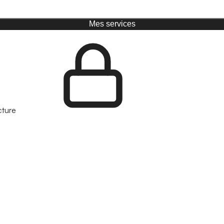
Mes services
cture