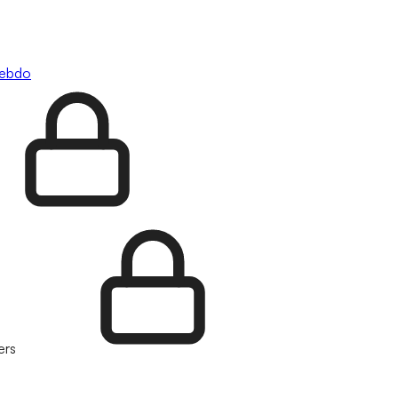
hebdo
ers