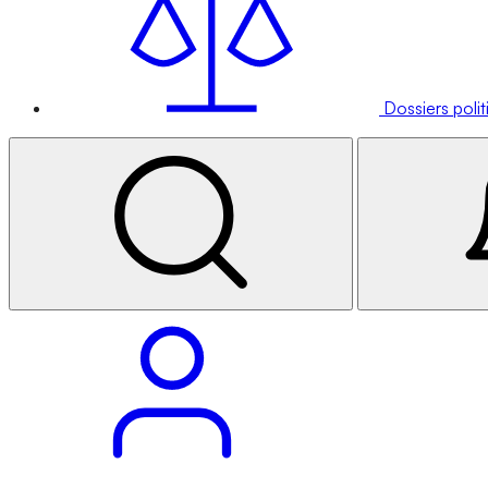
Dossiers poli