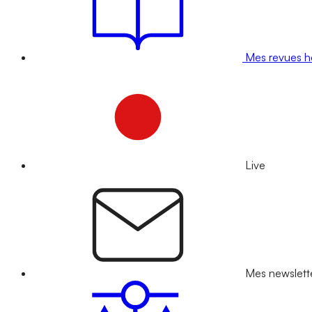
Mes revues 
Live
Mes newslett