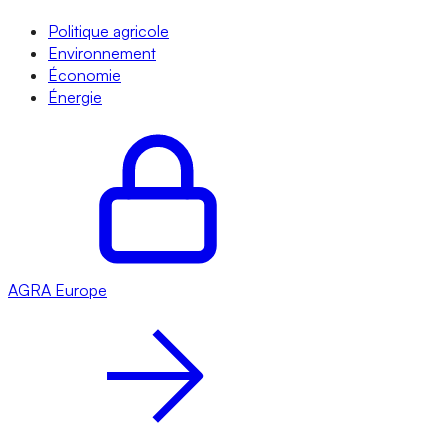
Politique agricole
Environnement
Économie
Énergie
AGRA
Europe