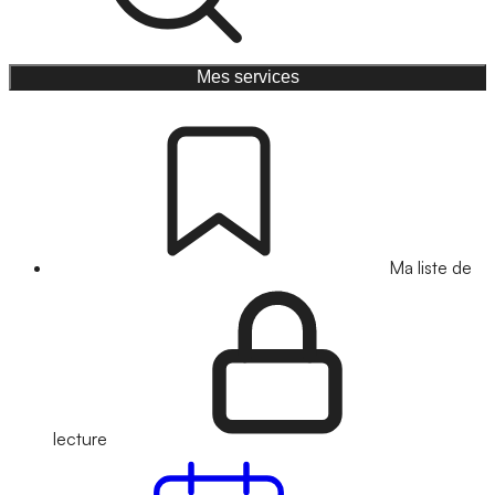
Mes services
Ma liste de
lecture