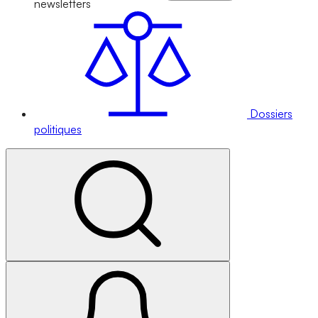
newsletters
Dossiers
politiques