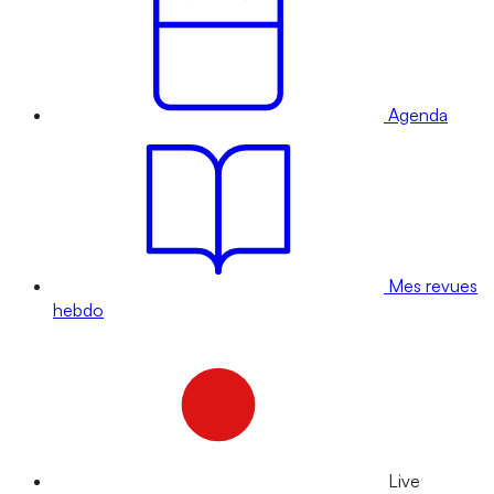
Agenda
Mes revues
hebdo
Live