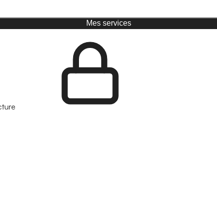
Mes services
cture