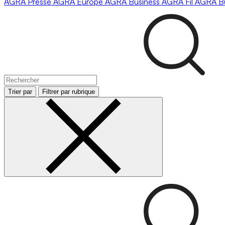
AGRA
Presse
AGRA
Europe
AGRA
Business
AGRA
Fil
AGRA
B
Trier par
Filtrer par rubrique