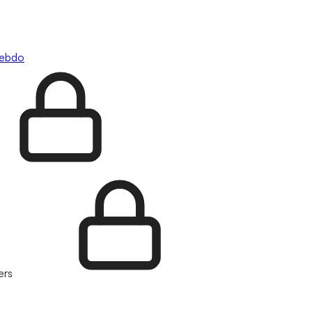
hebdo
ers