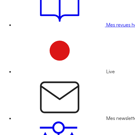
Mes revues 
Live
Mes newslett