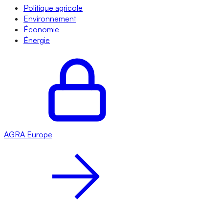
Politique agricole
Environnement
Économie
Énergie
AGRA
Europe