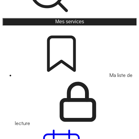
Mes services
Ma liste de
lecture