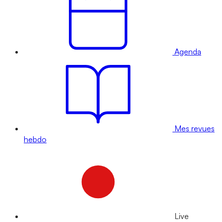
Agenda
Mes revues
hebdo
Live