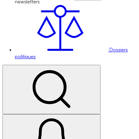
newsletters
Dossiers
politiques