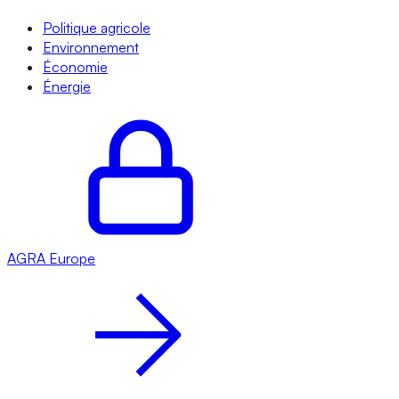
Politique agricole
Environnement
Économie
Énergie
AGRA
Europe