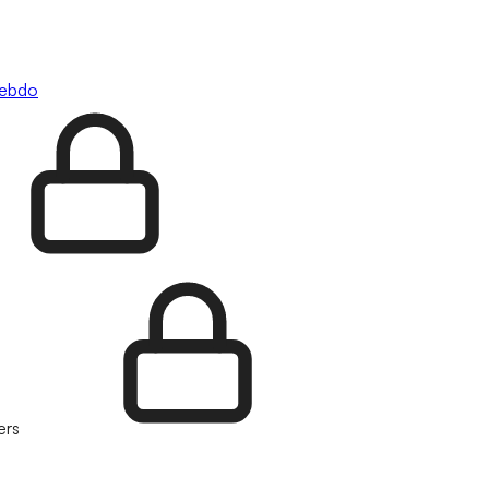
hebdo
ers