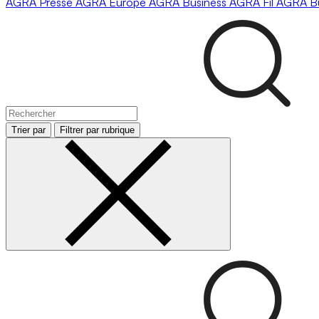
AGRA
Presse
AGRA
Europe
AGRA
Business
AGRA
Fil
AGRA
B
Trier par
Filtrer par rubrique