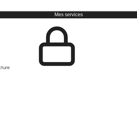
Mes services
cture