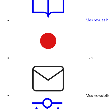
Mes revues 
Live
Mes newslett