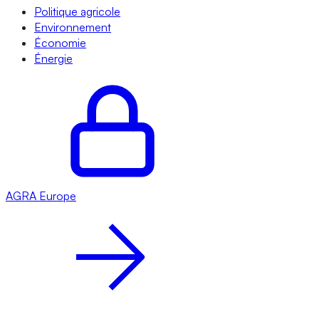
Politique agricole
Environnement
Économie
Énergie
AGRA
Europe