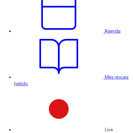
Agenda
Mes revues
hebdo
Live