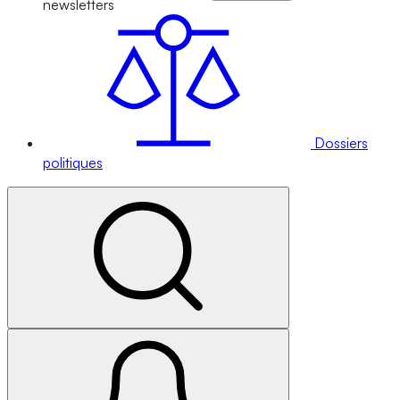
newsletters
Dossiers
politiques