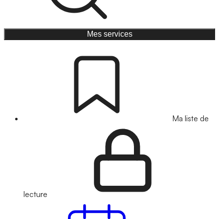
Mes services
Ma liste de
lecture