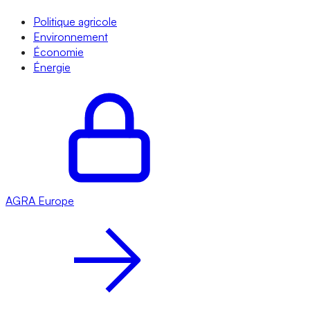
Politique agricole
Environnement
Économie
Énergie
AGRA
Europe