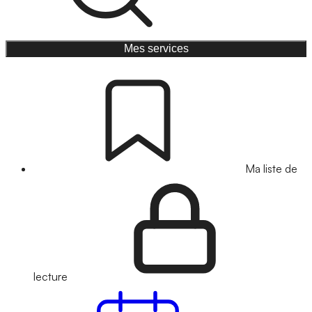
Mes services
Ma liste de
lecture