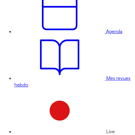
Agenda
Mes revues
hebdo
Live