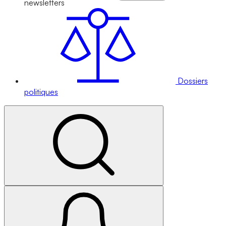
newsletters
Dossiers
politiques