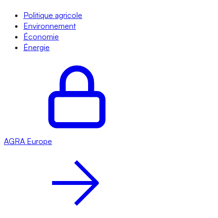
Politique agricole
Environnement
Économie
Énergie
AGRA
Europe