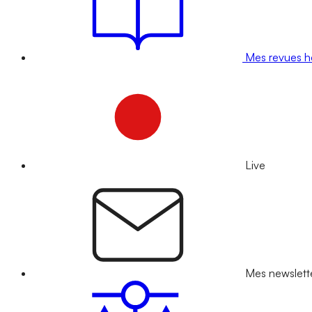
Mes revues 
Live
Mes newslett