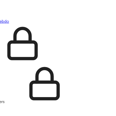
hebdo
ers