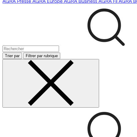
AGRA
Presse
AGRA
Europe
AGRA
Business
AGRA
Fil
AGRA
B
Trier par
Filtrer par rubrique