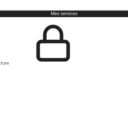
Mes services
cture