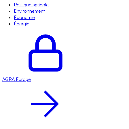
Politique agricole
Environnement
Économie
Énergie
AGRA
Europe