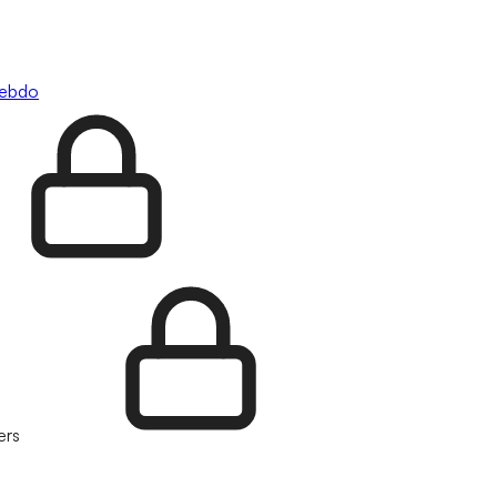
hebdo
ers