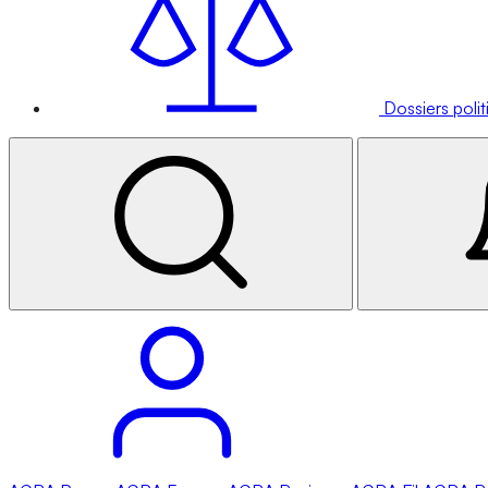
Dossiers poli