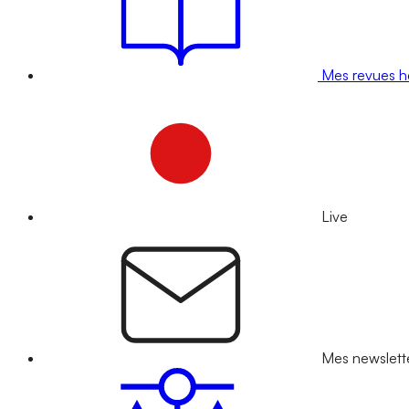
Mes revues 
Live
Mes newslett