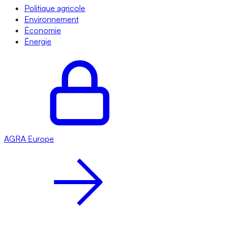
Politique agricole
Environnement
Économie
Énergie
AGRA
Europe