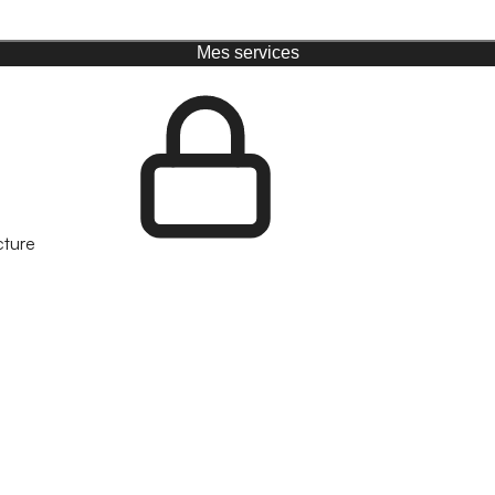
Mes services
cture