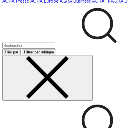
AGRA
Presse
AGRA
Europe
AGRA
Business
AGRA
Fil
AGRA
B
Trier par
Filtrer par rubrique