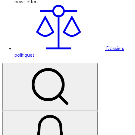
newsletters
Dossiers
politiques