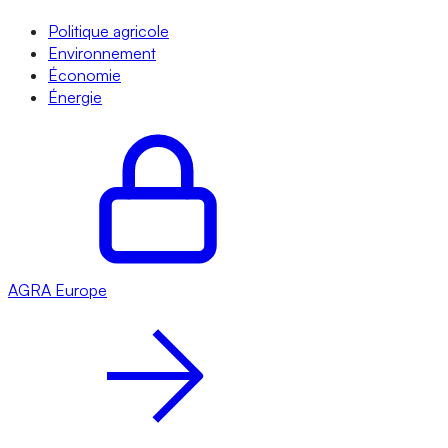
Politique agricole
Environnement
Économie
Énergie
AGRA
Europe