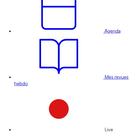
Agenda
Mes revues
hebdo
Live