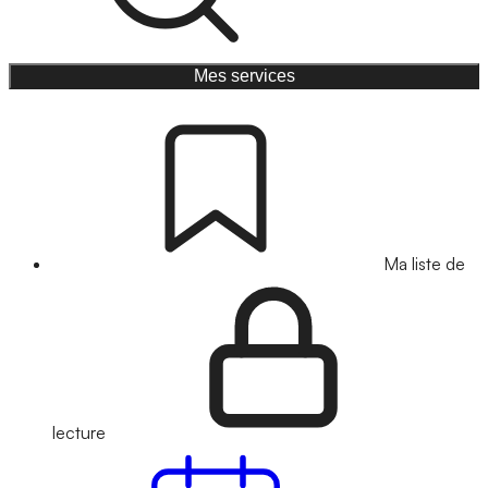
Mes services
Ma liste de
lecture