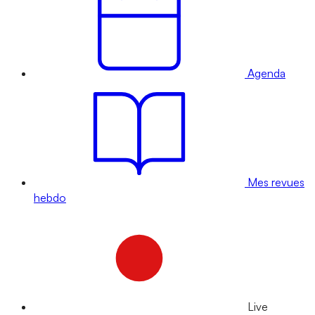
Agenda
Mes revues
hebdo
Live