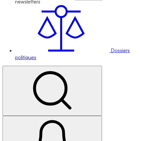
newsletters
Dossiers
politiques