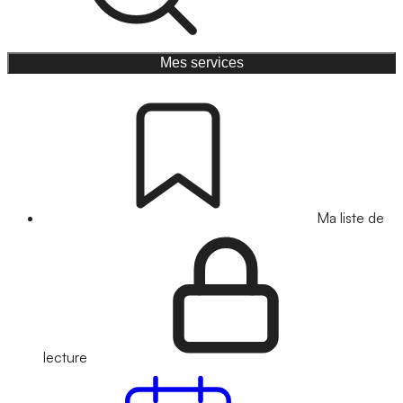
Mes services
Ma liste de
lecture