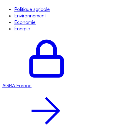
Politique agricole
Environnement
Économie
Énergie
AGRA
Europe