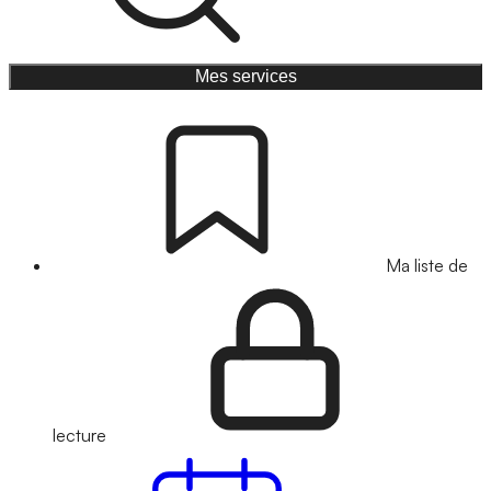
Mes services
Ma liste de
lecture