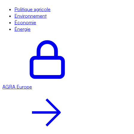
Politique agricole
Environnement
Économie
Énergie
AGRA
Europe