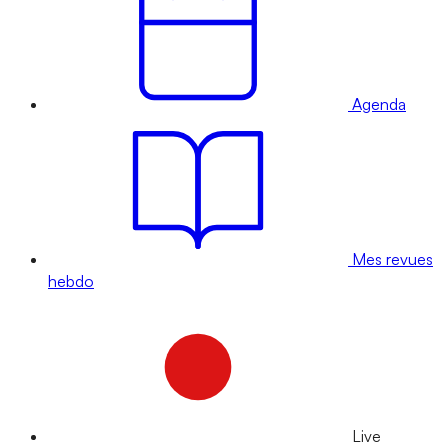
Agenda
Mes revues
hebdo
Live