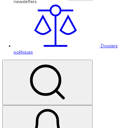
newsletters
Dossiers
politiques