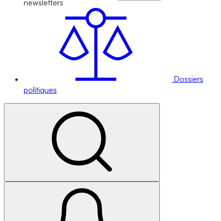
newsletters
Dossiers
politiques