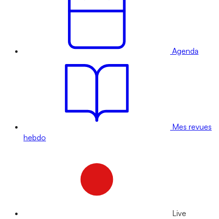
Agenda
Mes revues
hebdo
Live