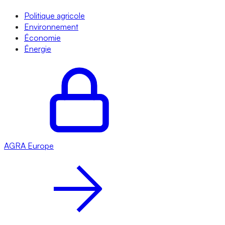
Politique agricole
Environnement
Économie
Énergie
AGRA
Europe