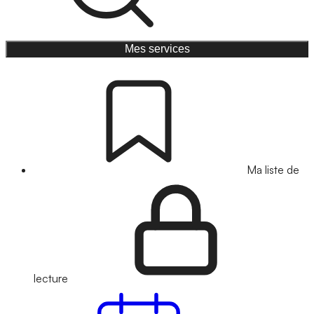
Mes services
Ma liste de
lecture