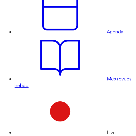
Agenda
Mes revues
hebdo
Live