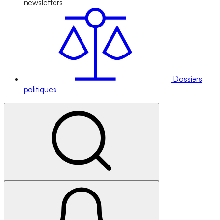
newsletters
Dossiers
politiques