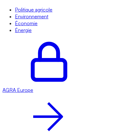
Politique agricole
Environnement
Économie
Énergie
AGRA
Europe