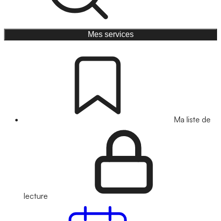
Mes services
Ma liste de
lecture