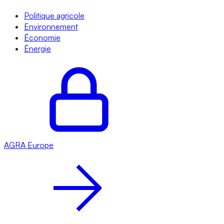
Politique agricole
Environnement
Économie
Énergie
AGRA
Europe