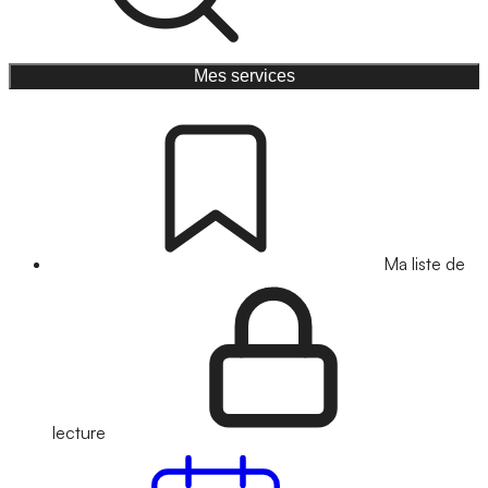
Mes services
Ma liste de
lecture