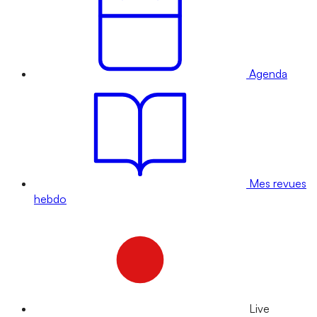
Agenda
Mes revues
hebdo
Live