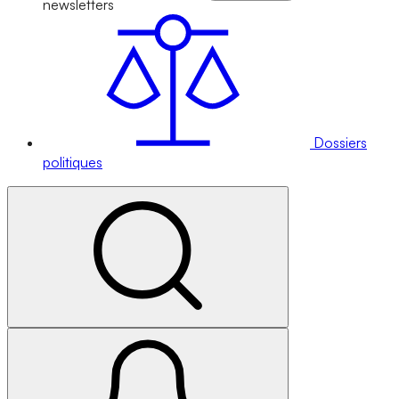
newsletters
Dossiers
politiques