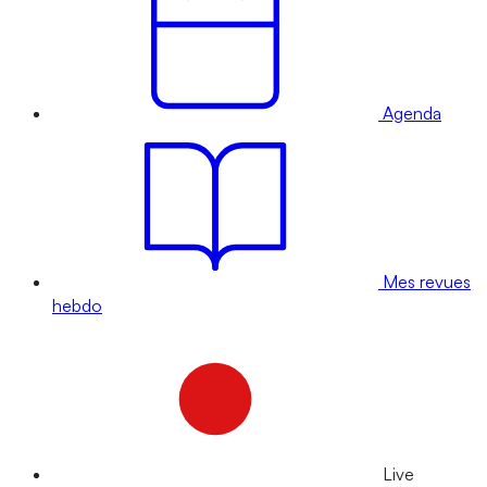
Agenda
Mes revues
hebdo
Live