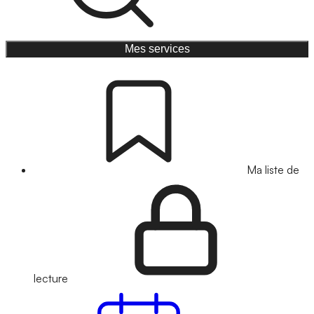
Mes services
Ma liste de
lecture