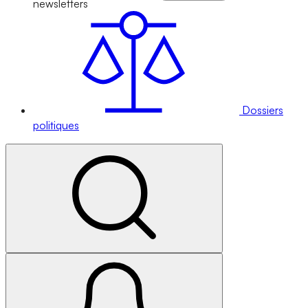
newsletters
Dossiers
politiques