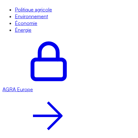
Politique agricole
Environnement
Économie
Énergie
AGRA
Europe