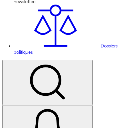
newsletters
Dossiers
politiques