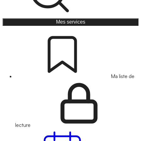
Mes services
Ma liste de
lecture