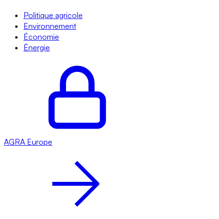
Politique agricole
Environnement
Économie
Énergie
AGRA
Europe