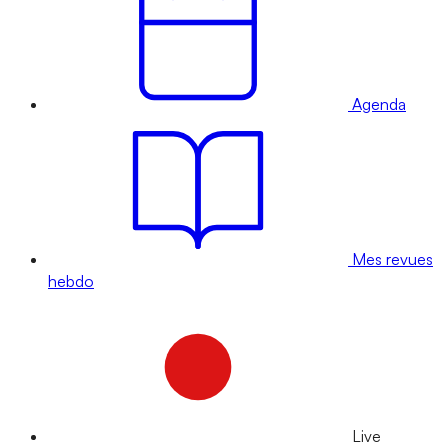
Agenda
Mes revues
hebdo
Live