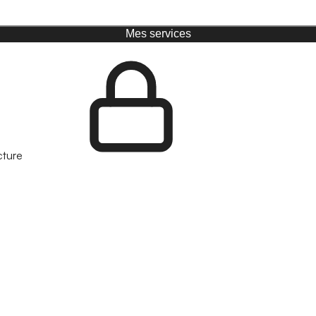
Mes services
cture