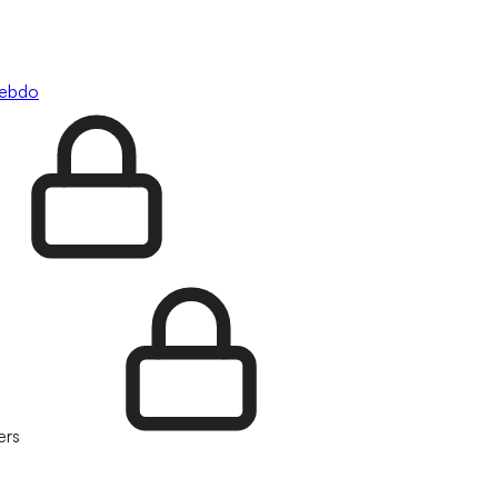
hebdo
ers