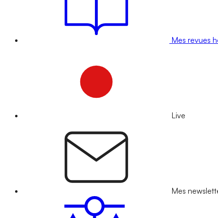
Mes revues 
Live
Mes newslett