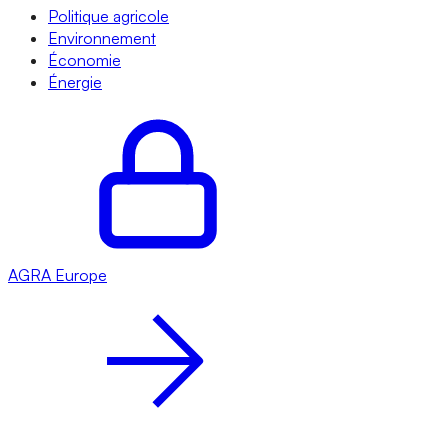
Politique agricole
Environnement
Économie
Énergie
AGRA
Europe