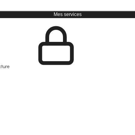
Mes services
cture