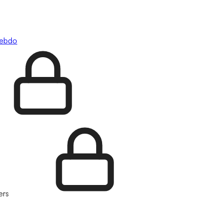
hebdo
ers