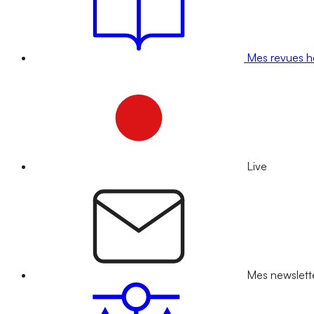
Mes revues 
Live
Mes newslett