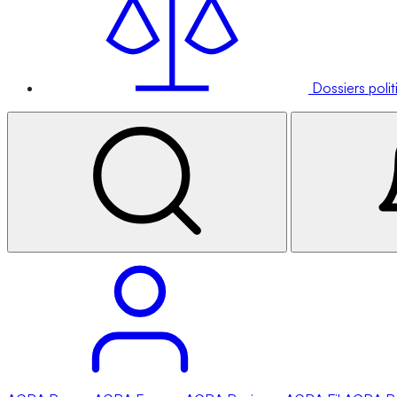
Dossiers poli