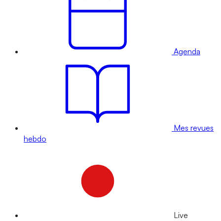
Agenda
Mes revues
hebdo
Live