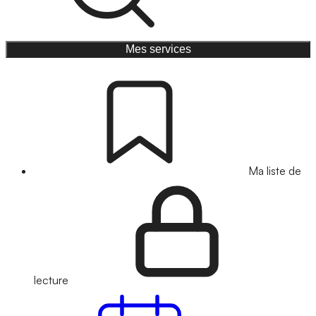
Mes services
Ma liste de
lecture