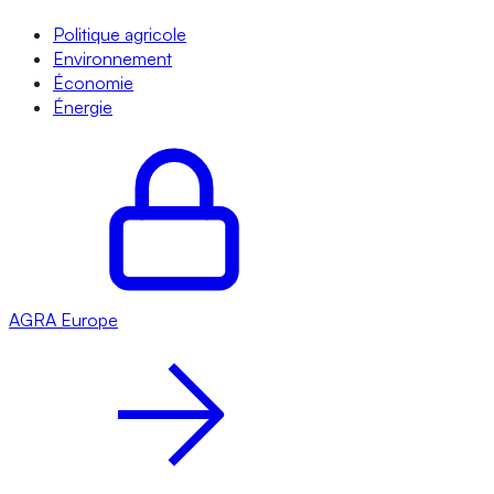
Politique agricole
Environnement
Économie
Énergie
AGRA
Europe