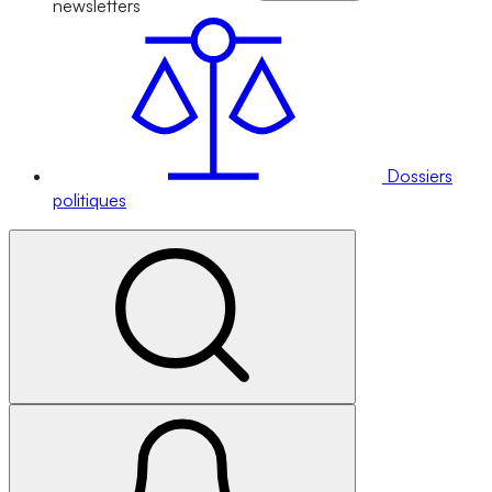
newsletters
Dossiers
politiques