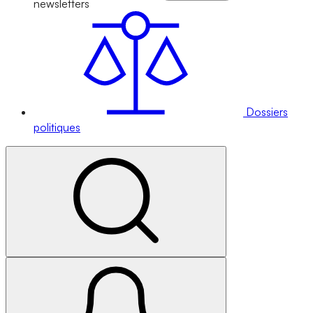
newsletters
Dossiers
politiques