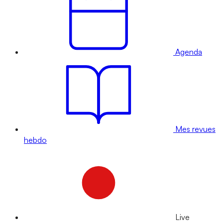
Agenda
Mes revues
hebdo
Live