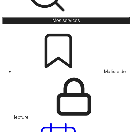
Mes services
Ma liste de
lecture