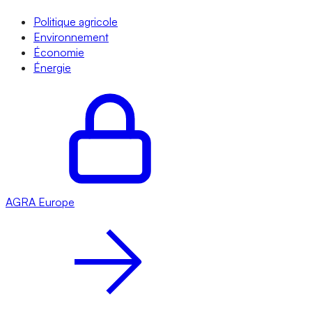
Politique agricole
Environnement
Économie
Énergie
AGRA
Europe