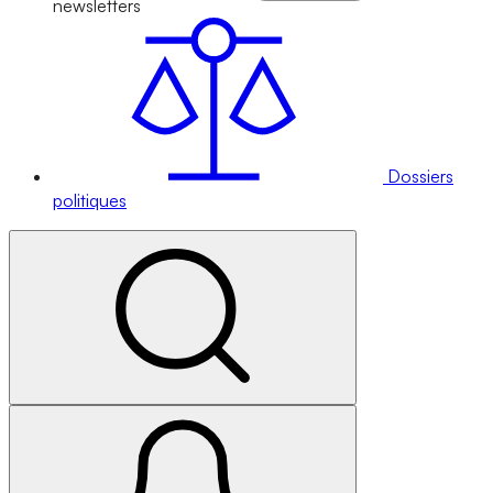
newsletters
Dossiers
politiques