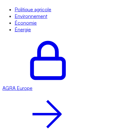
Politique agricole
Environnement
Économie
Énergie
AGRA
Europe