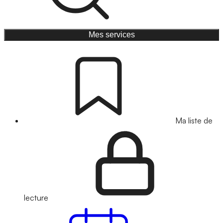
Mes services
Ma liste de
lecture