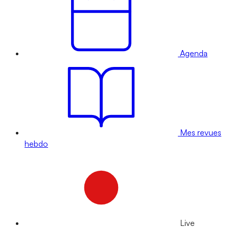
Agenda
Mes revues
hebdo
Live