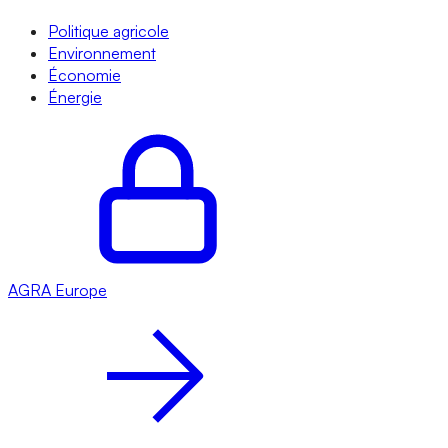
Politique agricole
Environnement
Économie
Énergie
AGRA
Europe