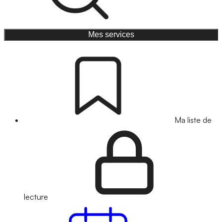
Mes services
Ma liste de
lecture