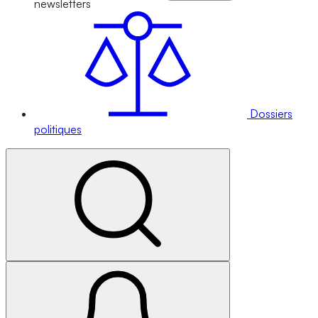
newsletters
Dossiers
politiques