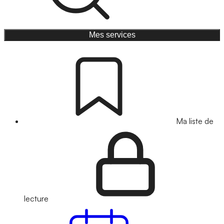
Mes services
Ma liste de
lecture