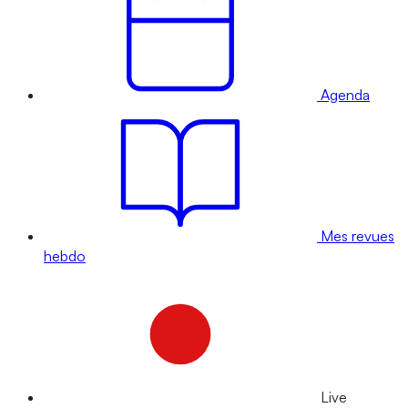
Agenda
Mes revues
hebdo
Live