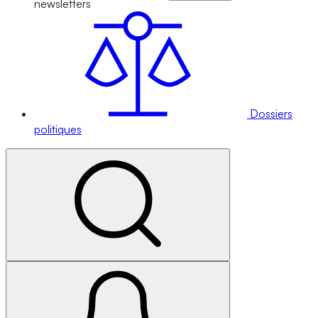
newsletters
Dossiers
politiques