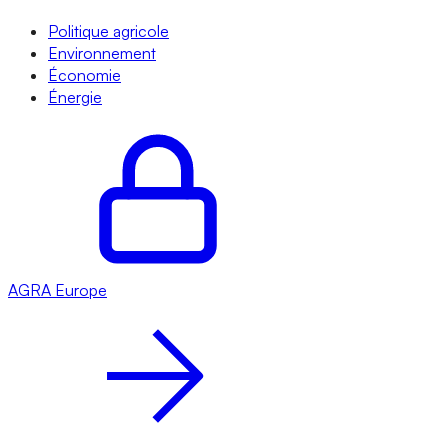
Politique agricole
Environnement
Économie
Énergie
AGRA
Europe