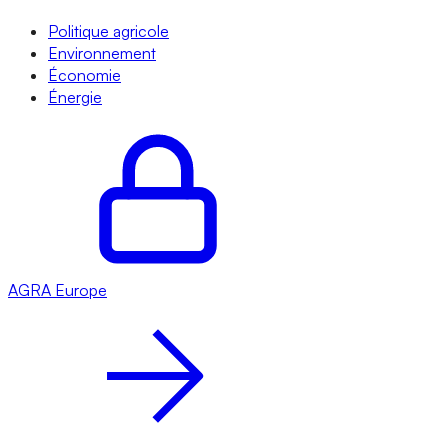
Politique agricole
Environnement
Économie
Énergie
AGRA
Europe