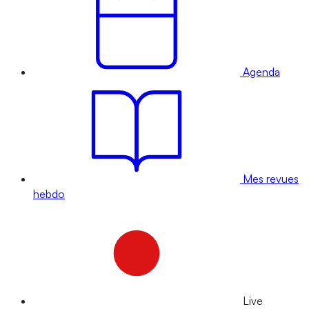
Agenda
Mes revues
hebdo
Live