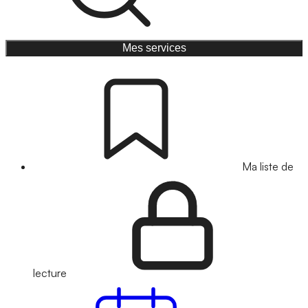
Mes services
Ma liste de
lecture