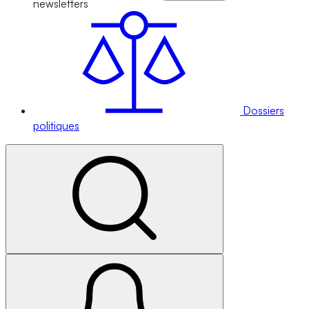
newsletters
Dossiers
politiques