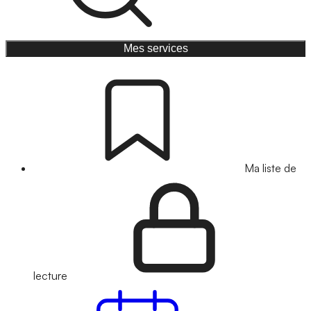
Mes services
Ma liste de
lecture