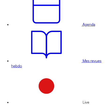
Agenda
Mes revues
hebdo
Live