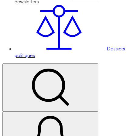
newsletters
Dossiers
politiques