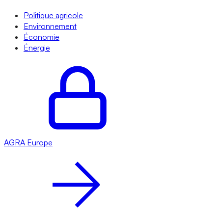
Politique agricole
Environnement
Économie
Énergie
AGRA
Europe