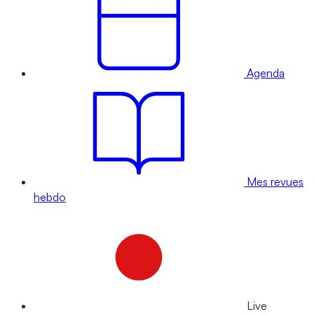
Agenda
Mes revues
hebdo
Live