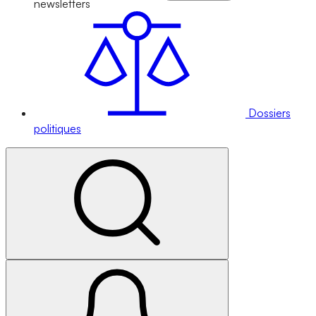
newsletters
Dossiers
politiques