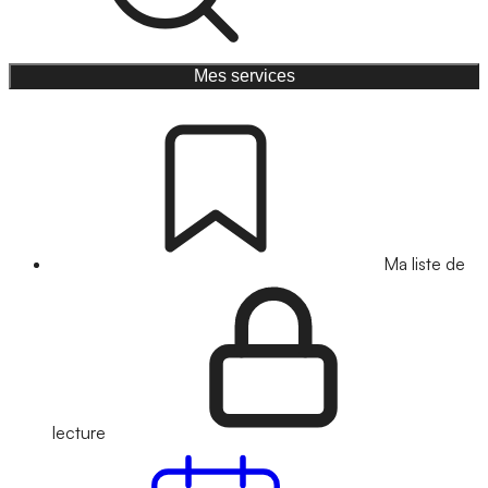
Mes services
Ma liste de
lecture