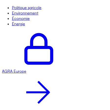
Politique agricole
Environnement
Économie
Énergie
AGRA
Europe