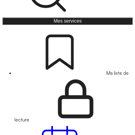
Mes services
Ma liste de
lecture