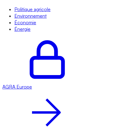
Politique agricole
Environnement
Économie
Énergie
AGRA
Europe