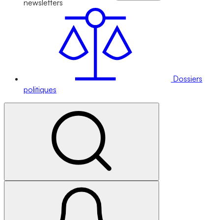
newsletters
Dossiers
politiques