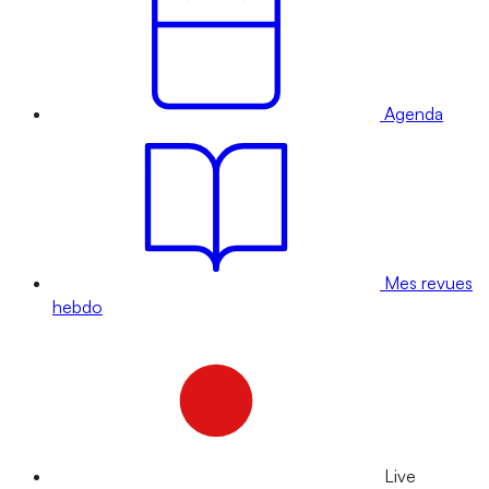
Agenda
Mes revues
hebdo
Live