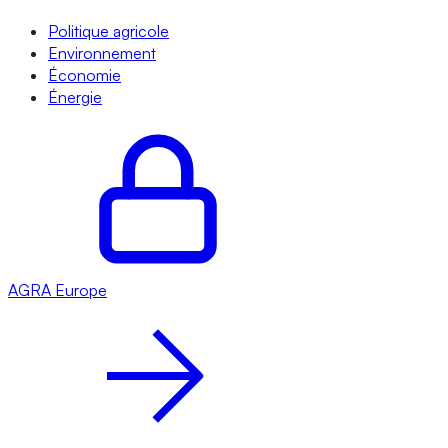
Politique agricole
Environnement
Économie
Énergie
AGRA
Europe