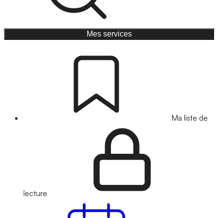
Mes services
Ma liste de
lecture