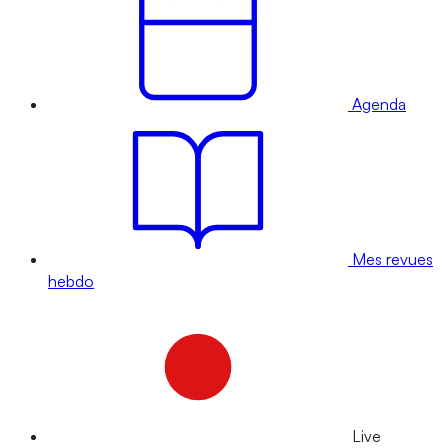
Agenda
Mes revues
hebdo
Live