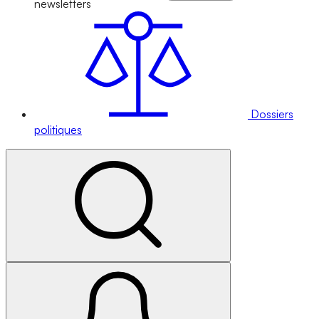
newsletters
Dossiers
politiques